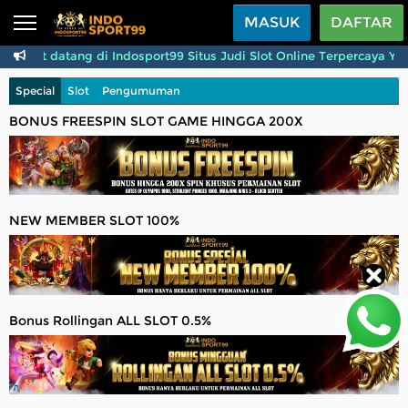
Beranda
MASUK
DAFTAR
lamat datang di Indosport99 Situs Judi Slot Online Terpercaya Yang 
Sports
BARU
PROMO
Special
Slot
Pengumuman
Live Casino
BARU
BONUS FREESPIN SLOT GAME HINGGA 200X
IDNPoker
BARU
Slots
PROMO
IDNLIVE
BARU
NEW MEMBER SLOT 100%
Stream N Spin
Arcade
PROMO
Table Games
Bonus Rollingan ALL SLOT 0.5%
Lottery
BARU
PROMO
IDNRaffle